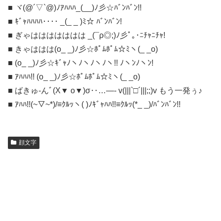
■ ヾ(@´▽`@)ﾉｱﾊﾊﾊ_(__)ﾉ彡☆ﾊﾞﾝﾊﾞﾝ!!
■ ｷﾞｬﾊﾊﾊﾊ････ _(_ _ )ﾐ☆ ﾊﾞﾝﾊﾞﾝ!
■ ぎゃははははははは _(¯ρ◎;)ﾉ彡ﾟ｡･ﾆﾁｬﾆﾁｬ!
■ きゃははは(o_ _)ﾉ彡☆ﾎﾟﾑﾎﾟﾑ☆ﾐヽ(_ _o)
■ (o_ _)ﾉ彡☆ｷﾞｬﾉヽﾉヽﾉヽﾉヽ!! ﾉヽﾝﾉヽﾝ!
■ ｱﾊﾊﾊ!! (o_ _)ﾉ彡☆ﾎﾟﾑﾎﾟﾑ☆ﾐヽ(_ _o)
■ ばきゅ-んﾞ(X▼ o▼)σ‥…—- v(|||`□´|||;;)v もう一発ぅ♪
■ ｱﾊﾊ!!(~▽~*)/≡ｸﾙｯヽ( )ﾉｷﾞｬﾊﾊ!!≡ｸﾙｯ(*_ _)/ﾊﾞﾝﾊﾞﾝ!!
顔文字