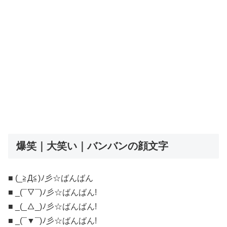
爆笑｜大笑い｜バンバンの顔文字
■ (_≧Д≦)ﾉ彡☆ばんばん
■ _(¯▽¯)ﾉ彡☆ばんばん!
■ _(_△_)ﾉ彡☆ばんばん!
■ _(¯▼¯)ﾉ彡☆ばんばん!