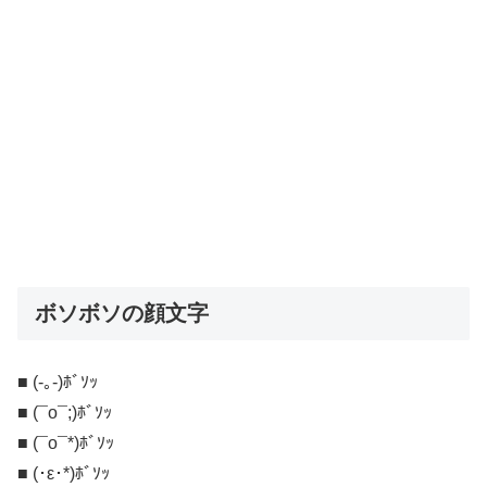
ボソボソの顔文字
■ (-｡-)ﾎﾞｿｯ
■ (¯o¯;)ﾎﾞｿｯ
■ (¯o¯*)ﾎﾞｿｯ
■ (･ε･*)ﾎﾞｿｯ