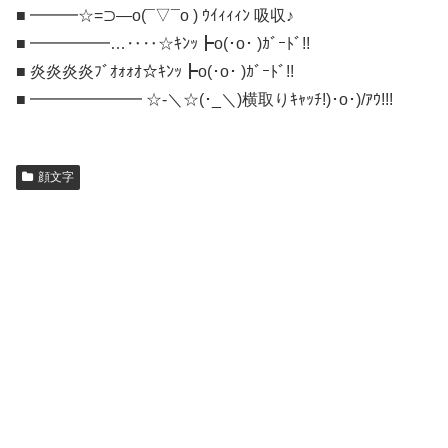
■ ━━━☆=⊃―o(¯▽¯o ) ｳｲｨｨｨﾝ 吸収♪
■ ━━━━━…‥‥☆ｷﾝｯ┣o(･o･ )ｶﾞｰﾄﾞ!!
■ 炎炎炎炎ﾌﾞｵｫｫｵ☆ｷﾝｯ┣o(･o･ )ｶﾞｰﾄﾞ!!
■ ━━━━━━━ ☆-＼☆(･_＼)横取りｷｬｯﾁ!)･o･)/ｱｳ!!!
顔文字