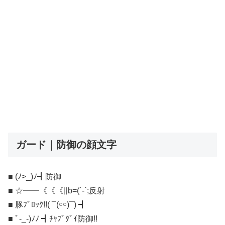
ガード｜防御の顔文字
■ (ﾉ>_)ﾉ┫防御
■ ☆━━《《《∥b=(´-`;反射
■ 豚ﾌﾞﾛｯｸ!!( ¯(￮￮)¯) ┫
■ ﾞ-_-)ﾉﾉ ┫ﾁｬﾌﾞﾀﾞｲ防御!!