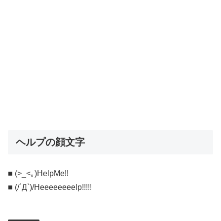
ヘルプの顔文字
■ (>_<｡)HelpMe!!
■ (/´Д`)/Heeeeeeeelp!!!!!