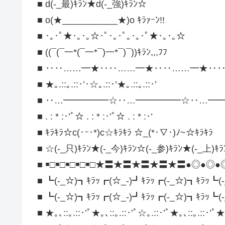
■ d(-_最)ｷﾗﾝ★d(-_強)ｷﾗﾝ☆
■ o(★___________★)o ｷﾗｧｰﾝ!!
■ ･｡･ﾟ★･｡･｡☆･ﾟ･｡･ﾟ｡･｡･ﾟ★･｡･｡☆
■ ((¯(¯一*(¯一*¯)一*¯)¯))ｷﾗﾝ,,,ﾌﾌ
■ ‥‥……━★‥‥……━★‥‥……━★‥
■ ★｡.::｡.::･’･☆｡.::･’★｡.::｡.::･’
■ ‥…━━━━━☆‥…━━━━━☆‥…━
■ . : * :･’ﾟ☆ . : * :･’ﾟ☆ . : * :･’
■ ｷﾗｷﾗ☆c(･ｰ･*)c☆ｷﾗｷﾗ ☆_(*･∇･)ﾉ~☆ｷﾗｷﾗ
■ ☆(-_只)ｷﾗﾝ★(-_今)ｷﾗﾝ☆(-_参)ｷﾗﾝ★(-_上)ｷ
■ ￭□￭□￭□￭□￭□★〓★〓★〓★〓★〓●◎●
■ ┗(-_☆)┓ｷﾗｯ┏(☆_-)┛ｷﾗｯ┏(-_☆)┓ｷﾗｯ┗(
■ ┗(-_☆)┓ｷﾗｯ┏(☆_-)┛ｷﾗｯ┏(-_☆)┓ｷﾗｯ┗(
■ ★｡､::｡.::･’ﾟ★｡､::｡.::･’ﾟ☆｡.::･’ﾟ★｡､::｡.::･’ﾟ★