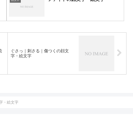
顔文字
絵
ぐさっ｜刺さる｜傷つくの顔文
字・絵文字
字・絵文字