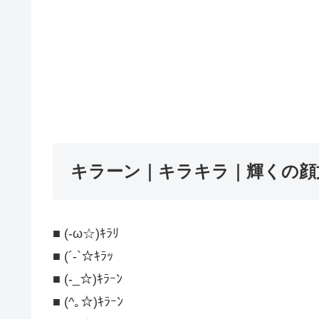
キラーン｜キラキラ｜輝くの顔
■ (-ω☆)ｷﾗﾘ
■ (´-`☆ｷﾗｯ
■ (-_☆)ｷﾗｰﾝ
■ (^｡☆)ｷﾗｰﾝ