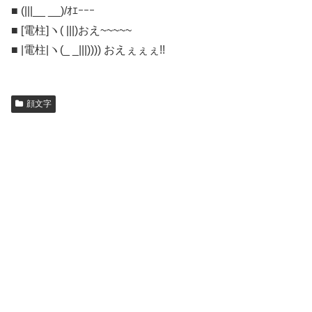
■ (|||__ __)/ｵｴｰｰｰ
■ [電柱]ヽ( |||)おえ~~~~~
■ |電柱|ヽ(_ _|||)))) おえぇぇぇ!!
顔文字