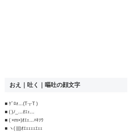
おえ｜吐く｜嘔吐の顔文字
■ ｹﾞﾛｫ…(T┰T )
■ ( )ﾉ_…ｵｴｪ…
■ ( ×m×)ｵｴｪ…ﾊｷｿｳ
■ ヽ( |||)ｵｴｪｪｪｪｴｪｪ