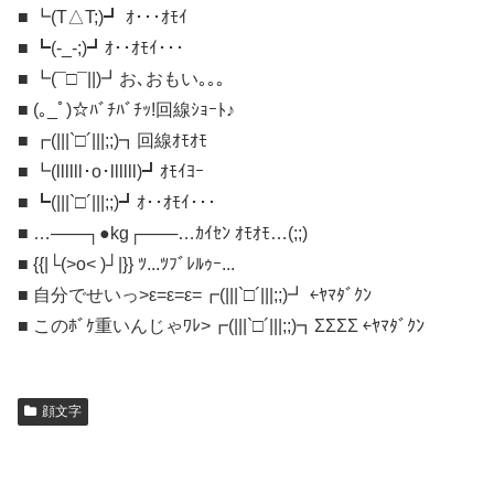
■ ┗(T△T;)┛ ｵ･･･ｵﾓｲ
■ ┗(-_-;)┛ｵ･･ｵﾓｲ･･･
■ ┗(¯□¯||)┛お､おもい｡｡｡
■ (｡_ﾟ)☆ﾊﾞﾁﾊﾞﾁｯ!回線ｼｮｰﾄ♪
■ ┏(|||`□´|||;;)┓回線ｵﾓｵﾓ
■ ┗(llllll･o･llllll)┛ｵﾓｲﾖｰ
■ ┗(|||`□´|||;;)┛ｵ･･ｵﾓｲ･･･
■ …───┐●kg┌───…ｶｲｾﾝ ｵﾓｵﾓ…(;;)
■ {{|└(>o< )┘|}} ﾂ...ﾂﾌﾞﾚﾙｩｰ...
■ 自分でせいっ>ε=ε=ε=┏(|||`□´|||;;)┛ ￩ﾔﾏﾀﾞｸﾝ
■ このﾎﾞｹ重いんじゃﾜﾚ>┏(|||`□´|||;;)┓ΣΣΣΣ ￩ﾔﾏﾀﾞｸﾝ
顔文字