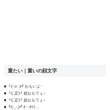
重たい｜重いの顔文字
■ ┗(･o･;)┛おもいよｰ
■ ┗(;´Д‘)┛超おもてぇ~
■ ┗(;´Д‘)┛超おもてぇ~
■ ┗(-_-;)┛ｵ･･ｵﾓｲ…