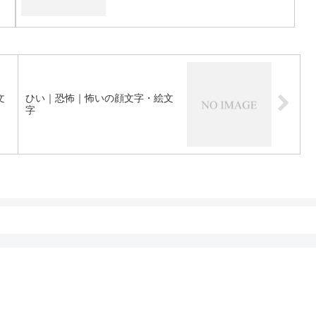
文
ひい｜恐怖｜怖いの顔文字・絵文
字