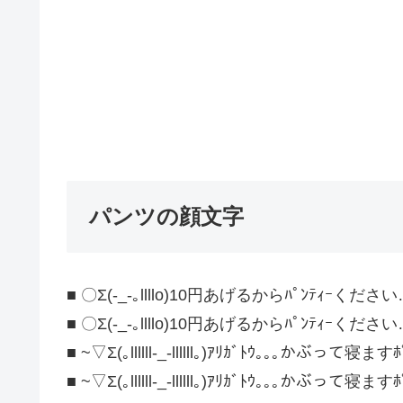
パンツの顔文字
■ 〇Σ(-_-｡llllo)10円あげるからﾊﾟﾝﾃｨｰください
■ 〇Σ(-_-｡llllo)10円あげるからﾊﾟﾝﾃｨｰください
■ ~▽Σ(｡llllll-_-llllll｡)ｱﾘｶﾞﾄｳ｡｡｡かぶって寝ますﾎ
■ ~▽Σ(｡llllll-_-llllll｡)ｱﾘｶﾞﾄｳ｡｡｡かぶって寝ますﾎ