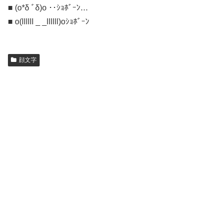
■ (o*δ ﾞδ)o ･･ｼｮﾎﾞｰﾝ…
■ o(llllll _ _llllll)oｼｮﾎﾞｰﾝ
顔文字