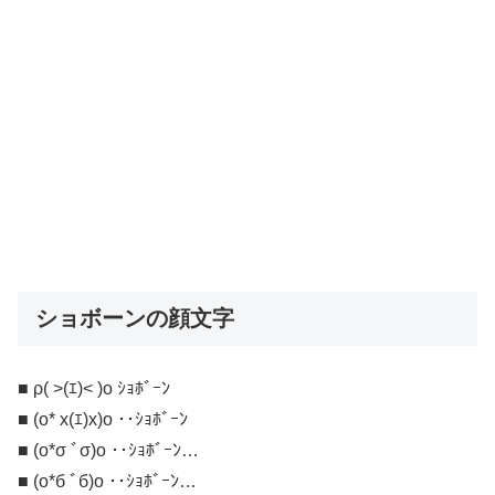
ショボーンの顔文字
■ ρ( >(ｴ)< )o ｼｮﾎﾞｰﾝ
■ (o* x(ｴ)x)o ･･ｼｮﾎﾞｰﾝ
■ (o*σ ﾞσ)o ･･ｼｮﾎﾞｰﾝ…
■ (o*б ﾞб)o ･･ｼｮﾎﾞｰﾝ…