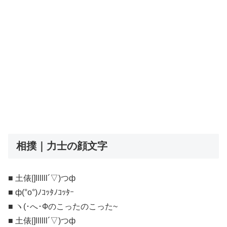
相撲｜力士の顔文字
■ 土俵|]llllll´▽)つф
■ ф(°o°)ﾉｺｯﾀﾉｺｯﾀｰ
■ ヽ(･へ･Фのこったのこった~
■ 土俵|]llllll´▽)つф