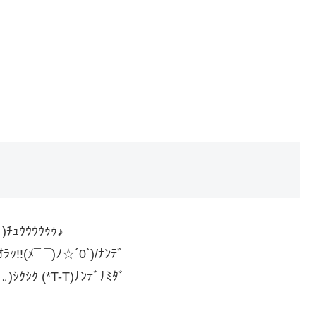
 )ﾁｭｳｳｳｳｩｩ♪
ｯ!!(ﾒ¯ ¯)ﾉ☆´0`)/ﾅﾝﾃﾞ
)ｼｸｼｸ (*T-T)ﾅﾝﾃﾞﾅﾐﾀﾞ