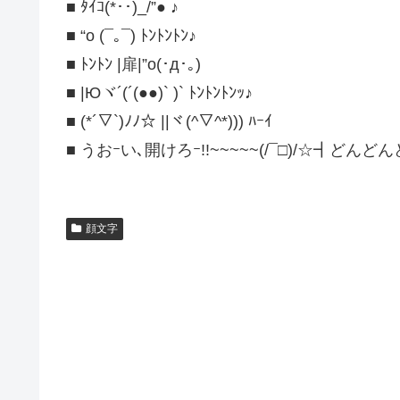
■ ﾀｲｺ(*･･)_/”● ♪
■ “o (¯｡¯) ﾄﾝﾄﾝﾄﾝ♪
■ ﾄﾝﾄﾝ |扉|”o(･д･｡)
■ |Юヾ´(´(●●)` )` ﾄﾝﾄﾝﾄﾝｯ♪
■ (*´▽`)ﾉﾉ☆ ||ヾ(^▽^*))) ﾊｰｲ
■ うおｰい､開けろｰ!!~~~~~(/¯□)/☆┫どんどん
顔文字