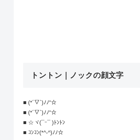
トントン｜ノックの顔文字
■ (*´▽`)ﾉﾉ”☆
■ (*´▽`)ﾉﾉ”☆
■ ☆ヾ(¯ｰ¯ )ﾄﾝﾄﾝ
■ ｺﾝｺﾝ(*^-^)ﾉﾉ☆