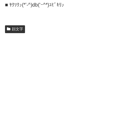
■ ﾔｸｿｸ♪(*’-^)db(‘ｰ^*)ﾕﾋﾞｷﾘ♪
顔文字