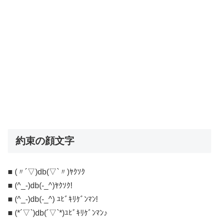
約束の顔文字
■ (〃´▽)db(▽`〃)ﾔｸｿｸ
■ (^_-)db(-_^)ﾔｸｿｸ!
■ (^_-)db(-_^) ﾕﾋﾞｷﾘｹﾞﾝﾏﾝ!
■ (*´▽`)db(´▽`*)ﾕﾋﾞｷﾘｹﾞﾝﾏﾝ♪