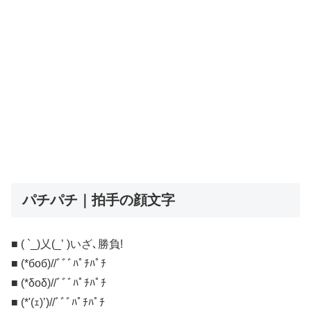
パチパチ｜拍手の顔文字
■ ( `_)乂(_’ )いざ､勝負!
■ (*бoб)//ﾞﾞﾞﾊﾟﾁﾊﾟﾁ
■ (*δoδ)//ﾞﾞﾞﾊﾟﾁﾊﾟﾁ
■ (*'(ｪ)’)//ﾞﾞﾞﾊﾟﾁﾊﾟﾁ